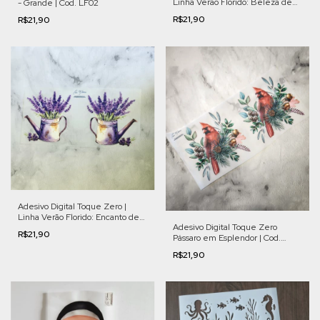
Linha Verão Florido: Beleza de
- Grande | Cod. LF02
Verão | Cod. VFL011
R$21,90
R$21,90
Adesivo Digital Toque Zero |
Linha Verão Florido: Encanto de
Adesivo Digital Toque Zero
Lavanda | Cod. VFL002
R$21,90
Pássaro em Esplendor | Cod.
FL007
R$21,90