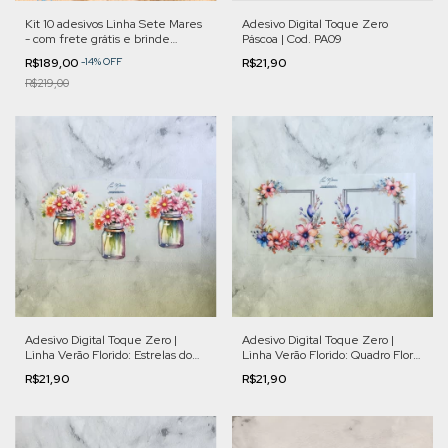
Kit 10 adesivos Linha Sete Mares
Adesivo Digital Toque Zero
- com frete grátis e brinde
Páscoa | Cod. PA09
surpresa! | Cod. KSM
R$189,00
-
14
%
OFF
R$21,90
R$219,00
Adesivo Digital Toque Zero |
Adesivo Digital Toque Zero |
Linha Verão Florido: Estrelas do
Linha Verão Florido: Quadro Floral
Campo | Cod. VFL013
| Cod. VFL010
R$21,90
R$21,90