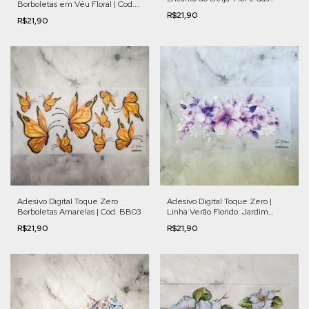
Borboletas em Véu Floral | Cod.
Orquídeas | Cod. FL011
FL012
R$21,90
R$21,90
Adesivo Digital Toque Zero
Adesivo Digital Toque Zero |
Borboletas Amarelas | Cod. BB03
Linha Verão Florido: Jardim
Francês | Cod. VFL009
R$21,90
R$21,90