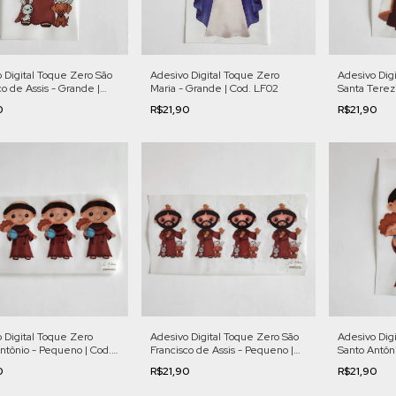
 Digital Toque Zero São
Adesivo Digital Toque Zero
Adesivo Dig
co de Assis - Grande |
Maria - Grande | Cod. LF02
Santa Terez
F07
LF05
0
R$21,90
R$21,90
Adesivo Digital Toque Zero São
Adesivo Dig
 Digital Toque Zero
Francisco de Assis - Pequeno |
Santo Antôni
ntônio - Pequeno | Cod.
Cod. LF14
LF06
R$21,90
R$21,90
0