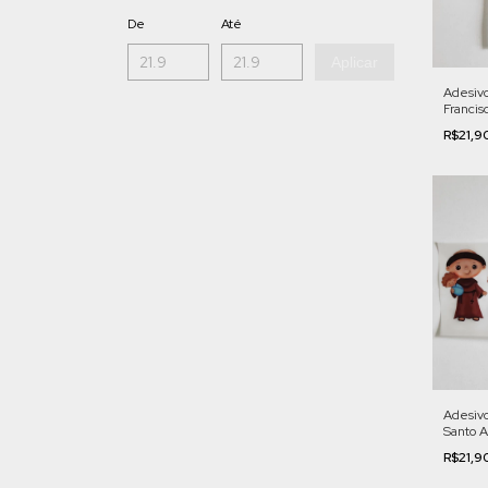
De
Até
Aplicar
Adesivo
Francis
Cod. L
R$21,9
Adesivo
Santo A
LF13
R$21,9