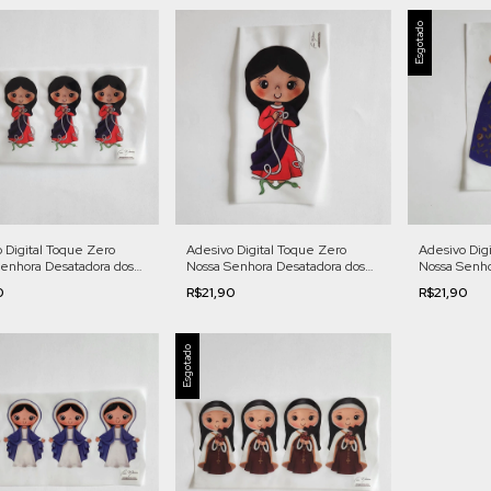
Esgotado
 Digital Toque Zero
Adesivo Dig
Adesivo Digital Toque Zero
enhora Desatadora dos
Nossa Senho
Nossa Senhora Desatadora dos
equeno | Cod. LF11
Grande | Co
Nós - Grande | Cod. LF04
0
R$21,90
R$21,90
Esgotado