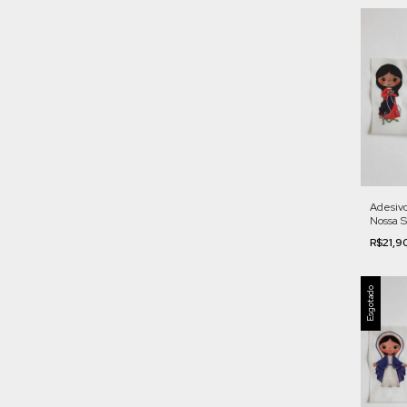
Adesivo
Nossa S
Nós - P
R$21,9
Esgotado