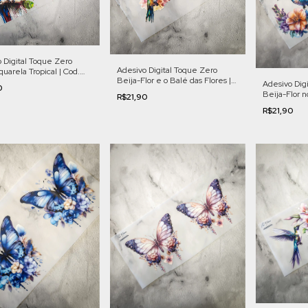
 Digital Toque Zero
Adesivo Digital Toque Zero
quarela Tropical | Cod.
Beija-Flor e o Balé das Flores |
Adesivo Dig
0
Cod. FL005
Beija-Flor no
R$21,90
Cod. FL010
R$21,90