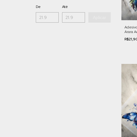
De
Até
Aplicar
Adesivo
Arara A
FL002
R$21,9