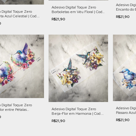
Adesivo Dig
Adesivo Digital Toque Zero
Encanto do B
 Digital Toque Zero
Borboletas em Véu Floral | Cod.
Orquídeas | 
ta Azul Celestial | Cod.
FL012
R$21,90
R$21,90
0
 Digital Toque Zero
Adesivo Dig
Adesivo Digital Toque Zero
lor entre Pétalas
Pássaro Azu
Beija-Flor em Harmonia | Cod.
as | Cod. FL004
0
FL003
FL006
R$21,90
R$21,90