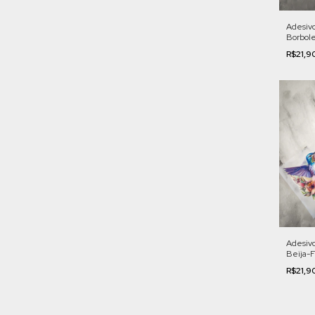
Adesivo
Borbole
FL001
R$21,9
Adesivo
Beija-F
Colorid
R$21,9