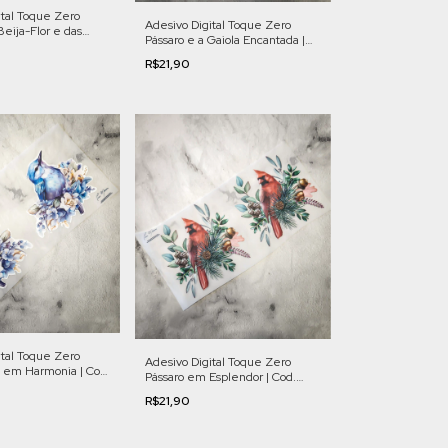
ital Toque Zero
Adesivo Digital Toque Zero
eija-Flor e das
Pássaro e a Gaiola Encantada |
Cod. FL011
Cod. FL008
R$21,90
ital Toque Zero
Adesivo Digital Toque Zero
l em Harmonia | Cod.
Pássaro em Esplendor | Cod.
FL007
R$21,90