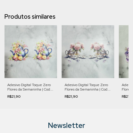
Produtos similares
Adesivo Digital Toque Zero
Adesivo Digital Toque Zero
Adesiv
Flores da Semaninha | Cod.
Flores da Semaninha | Cod.
Flores
SEM07
SEM08
SEM02
R$21,90
R$21,90
R$21,
Newsletter