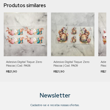
Produtos similares
Adesivo Digital Toque Zero
Adesivo Digital Toque Zero
Adesiv
Páscoa | Cod. PA06
Páscoa | Cod. PA09
Páscoa 
R$21,90
R$21,90
R$21,
Newsletter
Cadastre-se e receba nossas ofertas.