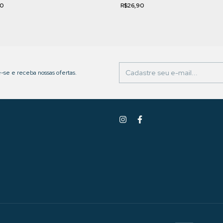
90
R$26,90
-se e receba nossas ofertas.