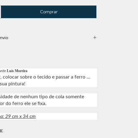
nvio
Luis Moreira
ante
, colocar sobre o tecido e passar a ferro …
sua pintura!
sidade de nenhum tipo de cola somente
or do ferro ele se fixa.
ha: 29 cm x 34 cm
ar