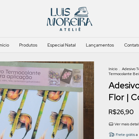
Início
Produtos
Especial Natal
Lançamentos
Contat
Início
.
Adesivo T
Termocolante Beij
Adesivo
Flor | C
R$26,90
Ver mais deta
Frete grátis
a