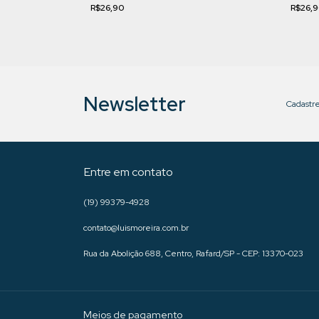
R$26,90
R$26,
Newsletter
Cadastre
Entre em contato
(19) 99379-4928
contato@luismoreira.com.br
Rua da Abolição 688, Centro, Rafard/SP - CEP: 13370-023
Meios de pagamento