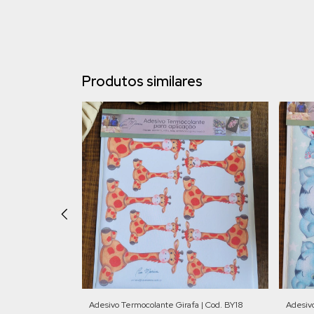
Produtos similares
 de Princesa |
Adesivo Termocolante Girafa | Cod. BY18
Adesiv