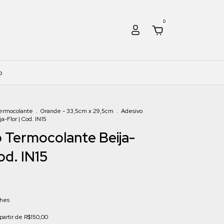
0
o
ermocolante
.
Grande - 33,5cm x 29,5cm
.
Adesivo
a-Flor | Cod. IN15
 Termocolante Beija-
od. IN15
lhes
 partir de
R$150,00