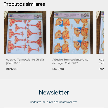
Produtos similares
Adesivo Termocolante Girafa
Adesivo Termocolante Urso
Adesiv
| Cod. BY18
de Laço | Cod. BY17
Elefant
R$26,90
R$26,90
R$26,
Newsletter
Cadastre-se e receba nossas ofertas.