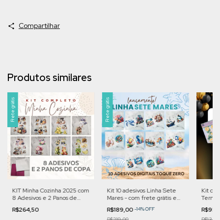
Compartilhar
Produtos similares
Frete grátis
Frete grátis
KIT Minha Cozinha 2025 com
Kit 10 adesivos Linha Sete
Kit co
8 Adesivos e 2 Panos de
Mares - com frete grátis e
Termoc
Copa | KMC25
brinde surpresa! | Cod. KSM
- Cod.
R$264,50
R$189,00
-
14
%
OFF
R$95,
R$219,00
R$134,