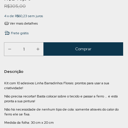
R$305,00
4
x de
R$60,23
sem juros
Ver mais detalhes
Frete grátis
Descrição
Kit com 10 adesivos Linha Barradinhos Florais: prontos para usar a sua
criatividade!
Não precisa recortar! Basta colocar sobre o tecido e passar a ferro … e está
pronta a sua pintura!
Não há necessidade de nenhum tipo de cola: somente através do calor do
ferro ele se fixa.
Medida da folha: 30 cm x 20 cm