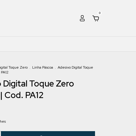
0
igital Toque Zero
.
Linha Páscoa
.
Adesivo Digital Toque
. PA12
 Digital Toque Zero
| Cod. PA12
lhes