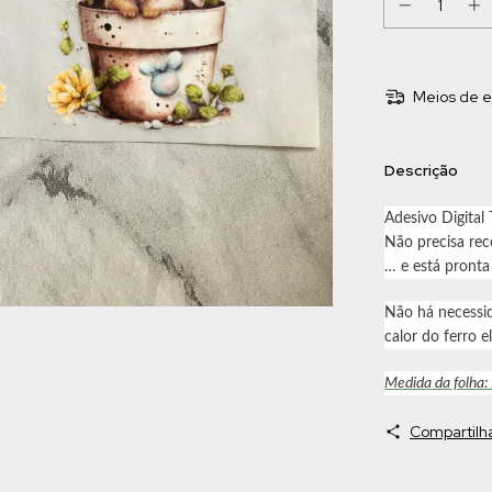
Meios de e
Descrição
Adesivo Digital
Não precisa reco
… e está pronta
Não há necessi
calor do ferro el
Medida da folha:
Compartilh