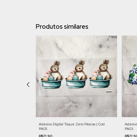
Produtos similares
áscoa | Cod.
Adesivo Digital Toque Zero Páscoa | Cod.
Adesivo
PA05
PA03
R$21,90
R$21,