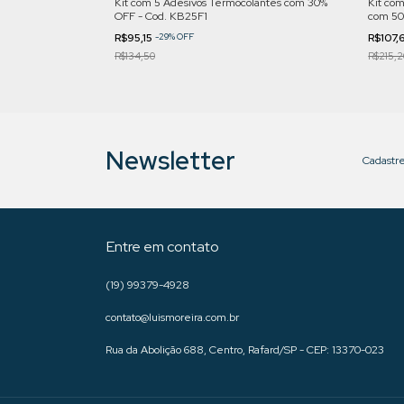
hos Florais |
Kit com 5 Adesivos Termocolantes com 30%
Kit com
OFF - Cod. KB25F1
com 50
R$95,15
-
29
%
OFF
R$107,
R$134,50
R$215,2
Newsletter
Cadastre
Entre em contato
(19) 99379-4928
contato@luismoreira.com.br
Rua da Abolição 688, Centro, Rafard/SP - CEP: 13370-023