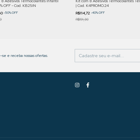
 8 Adesivos Termocolantes Infantil
Kit com 8 Adesivos Termocolantes Te
% OFF - Cod. KB25IN
| Cod. K4PROMO.24
60
-
50
%
OFF
R$114,72
-
40
%
OFF
0
R$191,30
-se e receba nossas ofertas.