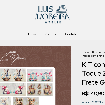
Início
Produtos
Contato
Início
.
Kits Promo
Páscoa com Frete G
KIT com
Toque 
Frete G
R$240,90
4
x de
R$60,23
se