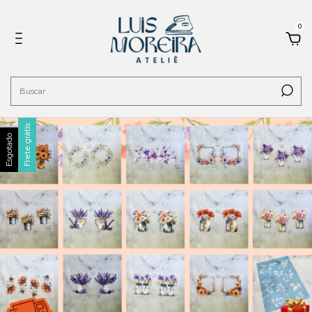
0
Frete grátis
Esgotado