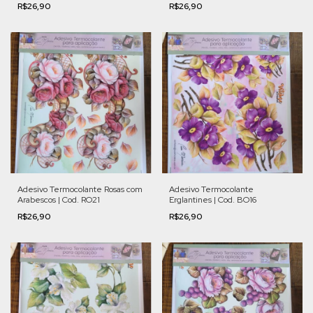
R$26,90
R$26,90
Adesivo Termocolante Rosas com
Adesivo Termocolante
Arabescos | Cod. RO21
Erglantines | Cod. BO16
R$26,90
R$26,90